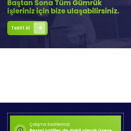
Baştan Sona Tüm Gümrük
işleriniz için bize ulaşabilirsiniz.
Teklif Al
Çalışma Saatlerimiz
Resmi tatiller de dahil olmak üzere