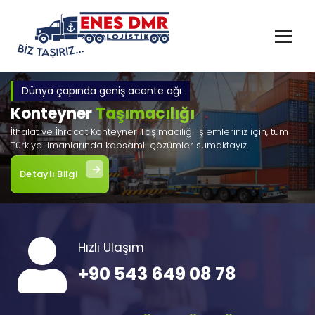
İçeriğe
geç
Dünya çapında geniş acente ağı
Konteyner
Taşımacılığı
İthalat ve İhracat Konteyner Taşımacılığı işlemleriniz için, tüm
Türkiye limanlarında kapsamlı çözümler sumaktayız.
Detaylı Bilgi
Hızlı Ulaşım
+90 543 649 08 78