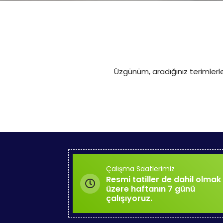
Üzgünüm, aradığınız terimlerl
Çalışma Saatlerimiz
Resmi tatiller de dahil olmak
üzere haftanın 7 günü
çalışıyoruz.