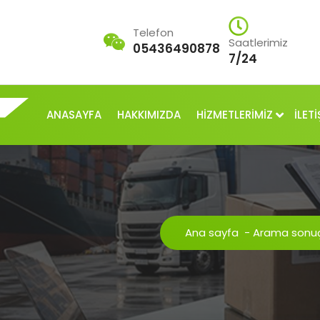
Telefon
Saatlerimiz
05436490878
7/24
ANASAYFA
HAKKIMIZDA
HİZMETLERİMİZ
İLETİ
Ana sayfa
-
Arama sonuçla