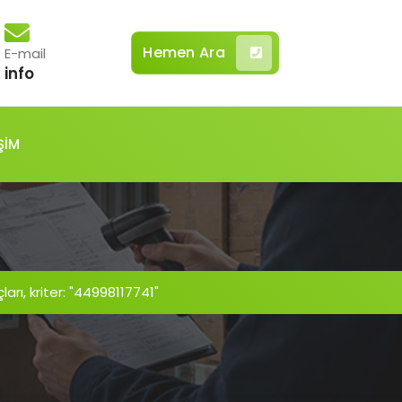
Hemen Ara
E-mail
info
ŞİM
rı, kriter: "44998117741"