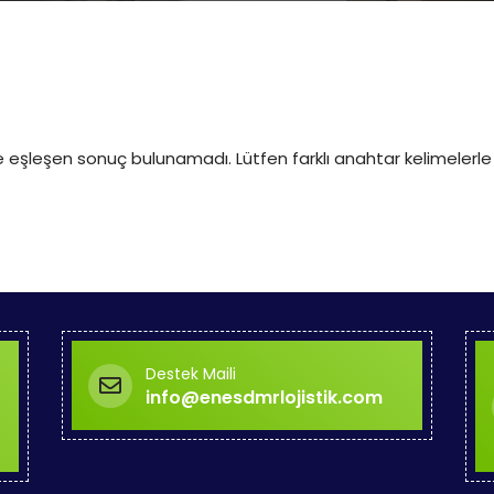
e eşleşen sonuç bulunamadı. Lütfen farklı anahtar kelimelerle
Destek Maili
info@enesdmrlojistik.com