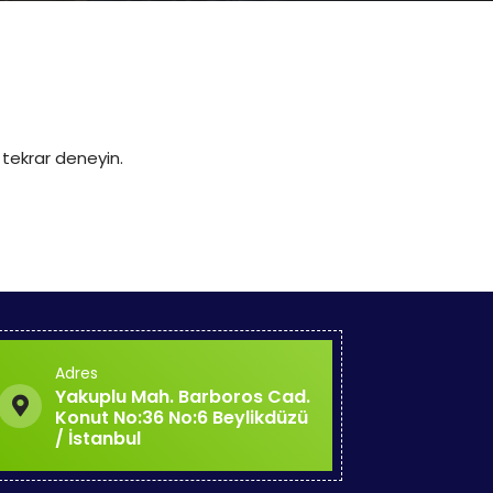
 tekrar deneyin.
Adres
Yakuplu Mah. Barboros Cad.
Konut No:36 No:6 Beylikdüzü
/ İstanbul