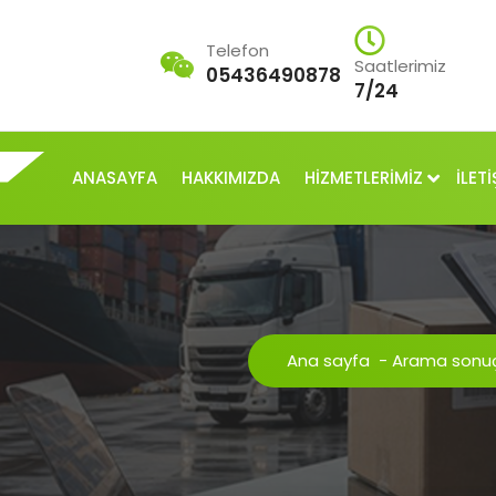
Telefon
Saatlerimiz
05436490878
7/24
ANASAYFA
HAKKIMIZDA
HİZMETLERİMİZ
İLETİ
Ana sayfa
-
Arama sonuçl