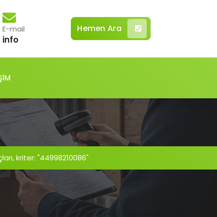
Hemen Ara
E-mail
info
ŞİM
arı, kriter: "44998210086"