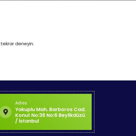
 tekrar deneyin.
Adres
Yakuplu Mah. Barboros Cad.
Konut No:36 No:6 Beylikdüzü
/ İstanbul