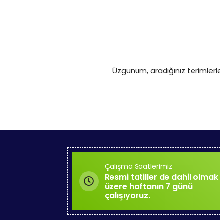
Üzgünüm, aradığınız terimlerl
Çalışma Saatlerimiz
Resmi tatiller de dahil olmak
üzere haftanın 7 günü
çalışıyoruz.