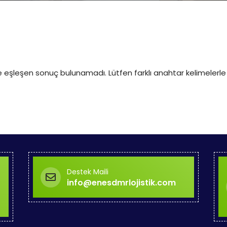
e eşleşen sonuç bulunamadı. Lütfen farklı anahtar kelimelerle
Destek Maili
info@enesdmrlojistik.com