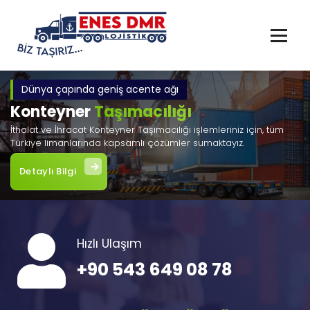
İçeriğe
geç
Dünya çapında geniş acente ağı
Konteyner
Taşımacılığı
İthalat ve İhracat Konteyner Taşımacılığı işlemleriniz için, tüm
Türkiye limanlarında kapsamlı çözümler sumaktayız.
Detaylı Bilgi
Hızlı Ulaşım
+90 543 649 08 78