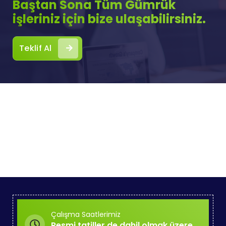
Baştan Sona Tüm Gümrük
işleriniz için bize ulaşabilirsiniz.
Teklif Al
Çalışma Saatlerimiz
Resmi tatiller de dahil olmak üzere