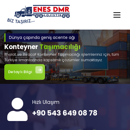
İçeriğe
geç
Dünya çapında geniş acente ağı
Konteyner
Taşımacılığı
İthalat ve İhracat Konteyner Taşımacılığı işlemleriniz için, tüm
Türkiye limanlarında kapsamlı çözümler sumaktayız.
Detaylı Bilgi
Hızlı Ulaşım
+90 543 649 08 78