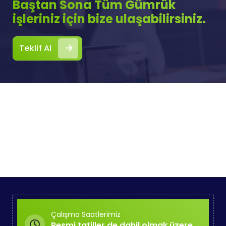
Baştan Sona Tüm Gümrük
işleriniz için bize ulaşabilirsiniz.
Teklif Al
Çalışma Saatlerimiz
Resmi tatiller de dahil olmak üzere