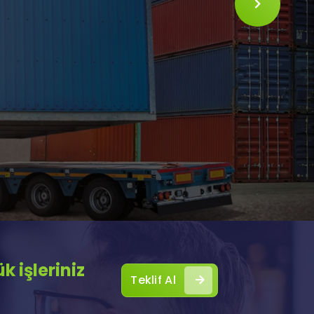
SLIDE
 işleriniz
Teklif Al