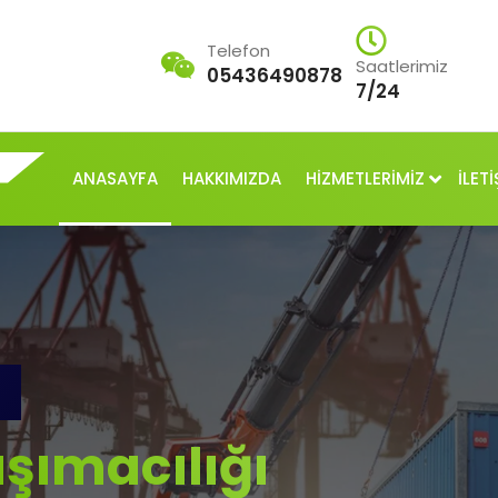
Telefon
Saatlerimiz
05436490878
7/24
ANASAYFA
HAKKIMIZDA
HİZMETLERİMİZ
İLETİ
şımacılığı