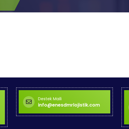
Destek Maili
info@enesdmrlojistik.com