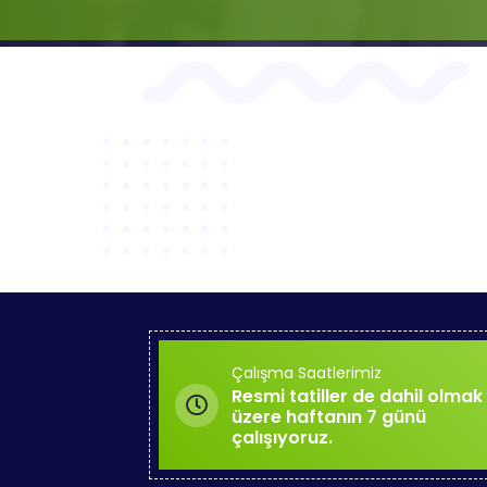
Çalışma Saatlerimiz
Resmi tatiller de dahil olmak
üzere haftanın 7 günü
çalışıyoruz.