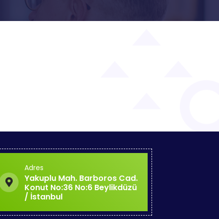
Adres
Yakuplu Mah. Barboros Cad.
Konut No:36 No:6 Beylikdüzü
/ İstanbul