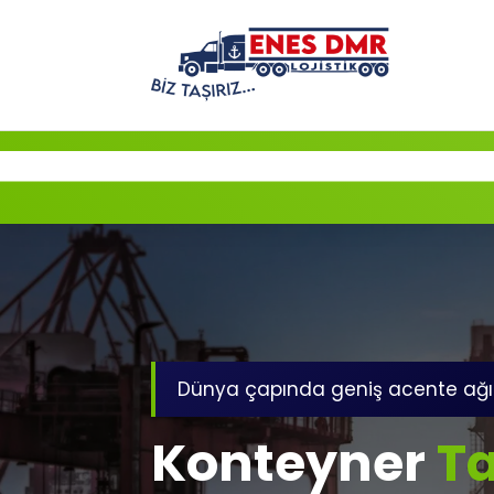
İçeriğe
geç
Dünya çapında geniş acente ağı
Konteyner
Ta