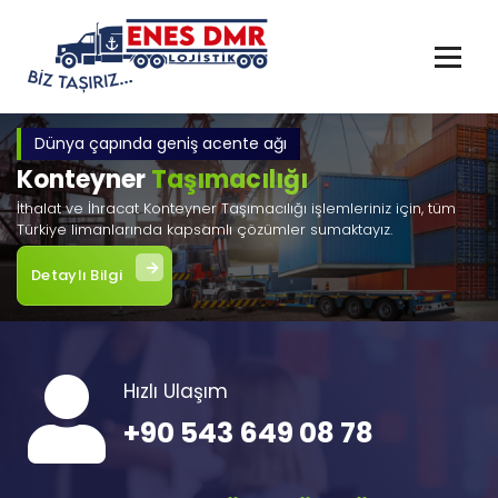
İçeriğe
geç
Dünya çapında geniş acente ağı
Konteyner
Taşımacılığı
İthalat ve İhracat Konteyner Taşımacılığı işlemleriniz için, tüm
Türkiye limanlarında kapsamlı çözümler sumaktayız.
Detaylı Bilgi
Hızlı Ulaşım
+90 543 649 08 78