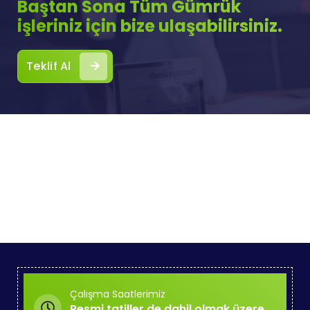
Baştan Sona Tüm Gümrük
işleriniz için bize ulaşabilirsiniz.
Teklif Al
Çalışma Saatlerimiz
Resmi tatiller de dahil olmak üzere