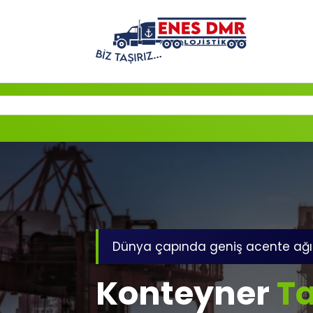
İçeriğe
geç
Dünya çapında geniş acente ağı
Konteyner
Ta