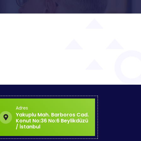
Adres
Yakuplu Mah. Barboros Cad.
Konut No:36 No:6 Beylikdüzü
/ İstanbul