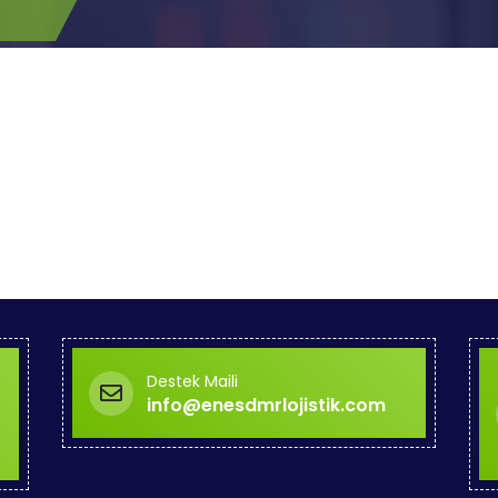
Destek Maili
info@enesdmrlojistik.com