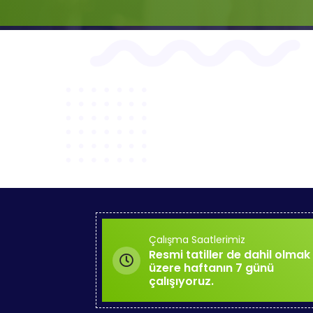
Çalışma Saatlerimiz
Resmi tatiller de dahil olmak
üzere haftanın 7 günü
çalışıyoruz.