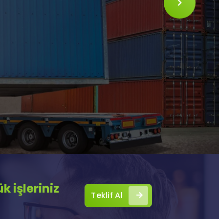
SLIDE
 işleriniz
Teklif Al