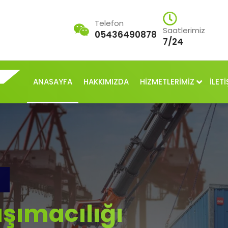
Telefon
Saatlerimiz
05436490878
7/24
ANASAYFA
HAKKIMIZDA
HİZMETLERİMİZ
İLETİ
şımacılığı