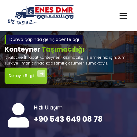
İçeriğe
geç
Dünya çapında geniş acente ağı
Konteyner
Taşımacılığı
İthalat ve İhracat Konteyner Taşımacılığı işlemleriniz için, tüm
Türkiye limanlarında kapsamlı çözümler sumaktayız.
Detaylı Bilgi
Hızlı Ulaşım
+90 543 649 08 78