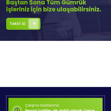
Baştan Sona Tüm Gümrük
işleriniz için bize ulaşabilirsiniz.
Teklif Al
Çalışma Saatlerimiz
Resmi tatiller de dahil olmak üzere