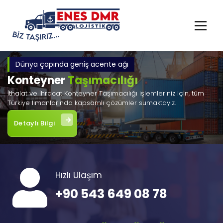
İçeriğe
geç
Dünya çapında geniş acente ağı
Konteyner
Taşımacılığı
İthalat ve İhracat Konteyner Taşımacılığı işlemleriniz için, tüm
Türkiye limanlarında kapsamlı çözümler sumaktayız.
Detaylı Bilgi
Hızlı Ulaşım
+90 543 649 08 78