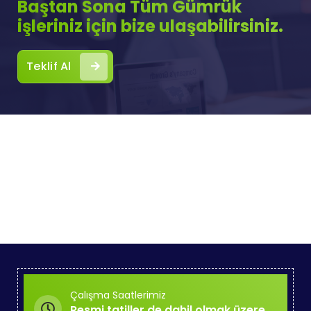
Baştan Sona Tüm Gümrük
işleriniz için bize ulaşabilirsiniz.
Teklif Al
Çalışma Saatlerimiz
Resmi tatiller de dahil olmak üzere