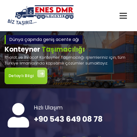
İçeriğe
geç
Dünya çapında geniş acente ağı
Konteyner
Taşımacılığı
İthalat ve İhracat Konteyner Taşımacılığı işlemleriniz için, tüm
Türkiye limanlarında kapsamlı çözümler sumaktayız.
Detaylı Bilgi
Hızlı Ulaşım
+90 543 649 08 78