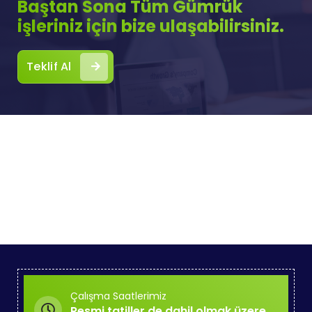
Baştan Sona Tüm Gümrük
işleriniz için bize ulaşabilirsiniz.
Teklif Al
Çalışma Saatlerimiz
Resmi tatiller de dahil olmak üzere