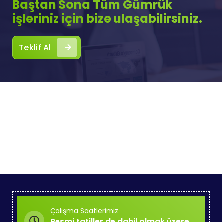
Baştan Sona Tüm Gümrük
işleriniz için bize ulaşabilirsiniz.
Teklif Al
Çalışma Saatlerimiz
Resmi tatiller de dahil olmak üzere