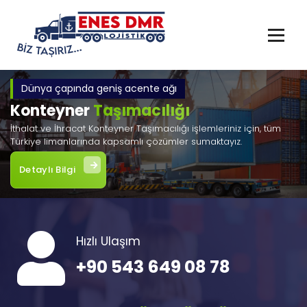
İçeriğe
geç
Dünya çapında geniş acente ağı
Konteyner
Taşımacılığı
İthalat ve İhracat Konteyner Taşımacılığı işlemleriniz için, tüm
Türkiye limanlarında kapsamlı çözümler sumaktayız.
Detaylı Bilgi
Hızlı Ulaşım
+90 543 649 08 78