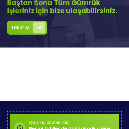
Baştan Sona Tüm Gümrük
işleriniz için bize ulaşabilirsiniz.
Teklif Al
Çalışma Saatlerimiz
Resmi tatiller de dahil olmak üzere