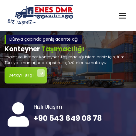
İçeriğe
geç
Dünya çapında geniş acente ağı
Konteyner
Taşımacılığı
İthalat ve İhracat Konteyner Taşımacılığı işlemleriniz için, tüm
Türkiye limanlarında kapsamlı çözümler sumaktayız.
Detaylı Bilgi
Hızlı Ulaşım
+90 543 649 08 78