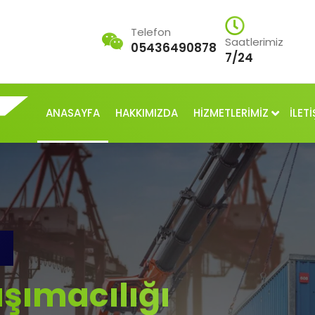
Telefon
Saatlerimiz
05436490878
7/24
ANASAYFA
HAKKIMIZDA
HİZMETLERİMİZ
İLETİ
şımacılığı