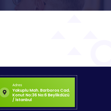
Adres
Yakuplu Mah. Barboros Cad.
Konut No:36 No:6 Beylikdüzü
/ İstanbul