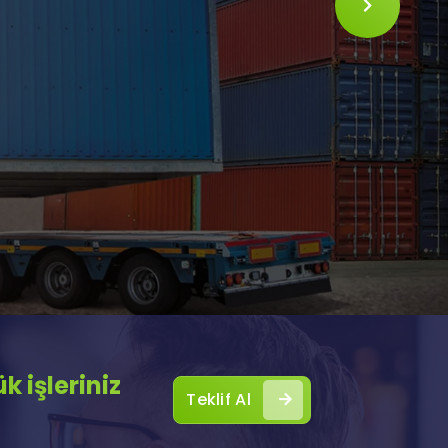
SLIDE
 işleriniz
Teklif Al