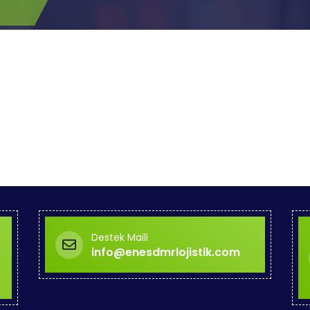
Destek Maili
info@enesdmrlojistik.com