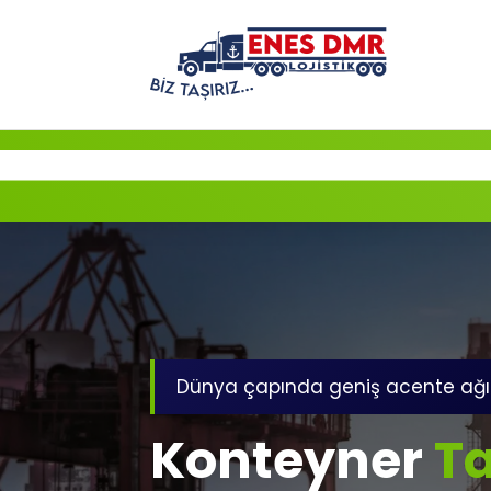
İçeriğe
geç
Dünya çapında geniş acente ağı
Konteyner
Ta