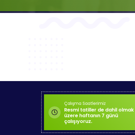
Çalışma Saatlerimiz
Resmi tatiller de dahil olmak
üzere haftanın 7 günü
çalışıyoruz.