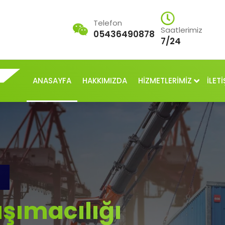
Telefon
Saatlerimiz
05436490878
7/24
ANASAYFA
HAKKIMIZDA
HİZMETLERİMİZ
İLETİ
şımacılığı