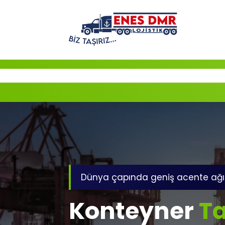
İçeriğe
geç
Dünya çapında geniş acente ağı
Konteyner
Ta