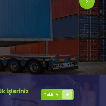
SLIDE
 işleriniz
Teklif Al