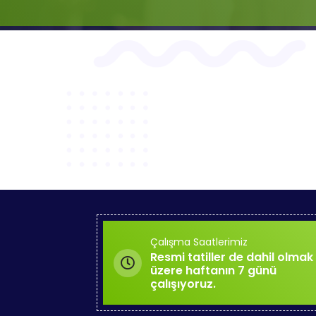
Çalışma Saatlerimiz
Resmi tatiller de dahil olmak
üzere haftanın 7 günü
çalışıyoruz.