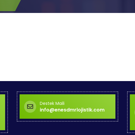
Destek Maili
info@enesdmrlojistik.com