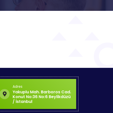
Adres
Yakuplu Mah. Barboros Cad.
Konut No:36 No:6 Beylikdüzü
/ İstanbul