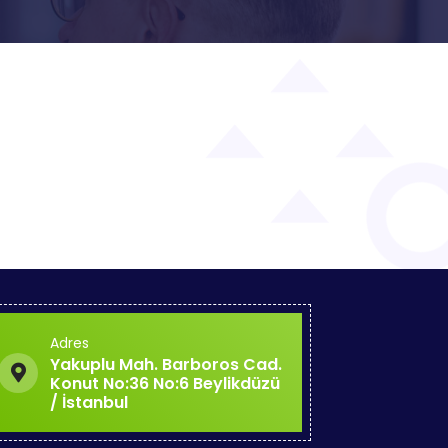
Adres
Yakuplu Mah. Barboros Cad.
Konut No:36 No:6 Beylikdüzü
/ İstanbul