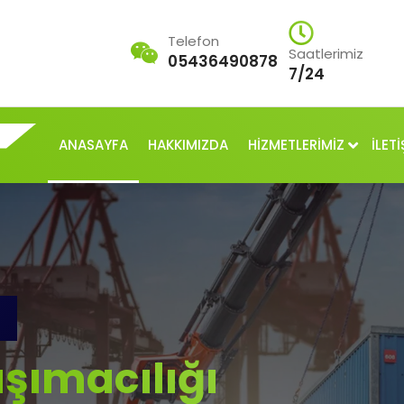
Telefon
Saatlerimiz
05436490878
7/24
ANASAYFA
HAKKIMIZDA
HİZMETLERİMİZ
İLETİ
şımacılığı