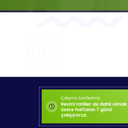
Çalışma Saatlerimiz
Resmi tatiller de dahil olmak
üzere haftanın 7 günü
çalışıyoruz.