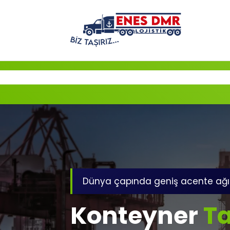
İçeriğe
geç
Dünya çapında geniş acente ağı
Konteyner
Ta