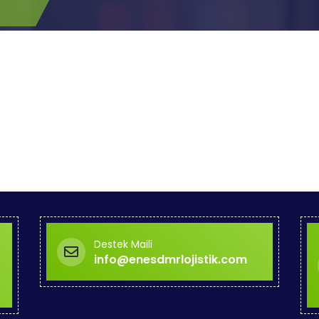
Destek Maili
info@enesdmrlojistik.com