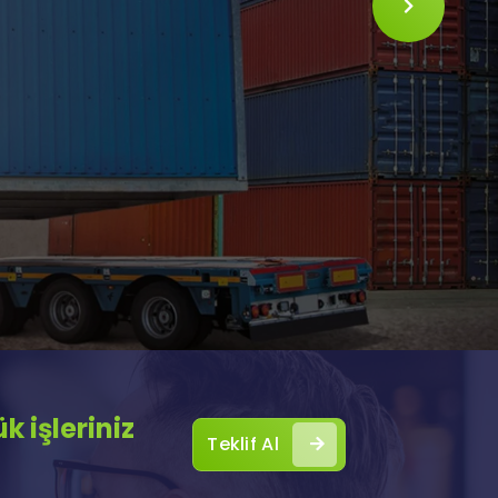
SLIDE
 işleriniz
Teklif Al