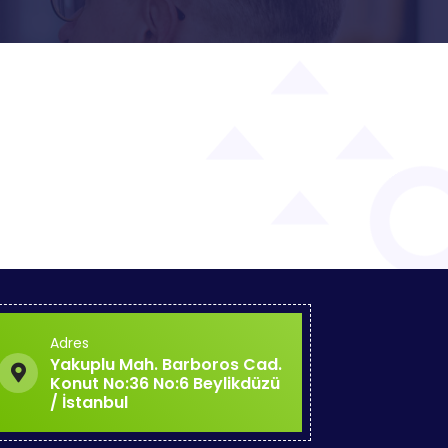
Adres
Yakuplu Mah. Barboros Cad.
Konut No:36 No:6 Beylikdüzü
/ İstanbul