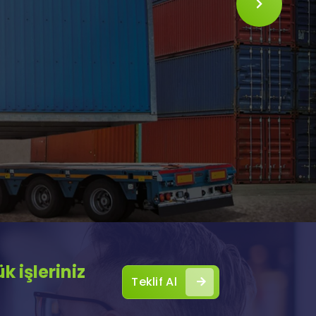
SLIDE
 işleriniz
Teklif Al