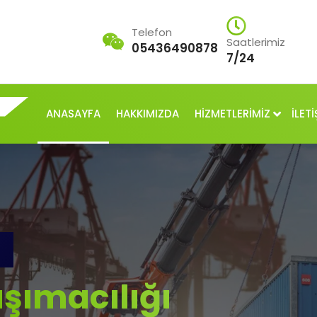
Telefon
Saatlerimiz
05436490878
7/24
ANASAYFA
HAKKIMIZDA
HİZMETLERİMİZ
İLETİ
şımacılığı