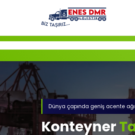
İçeriğe
geç
Dünya çapında geniş acente ağı
Konteyner
Ta