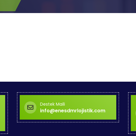
Destek Maili
info@enesdmrlojistik.com