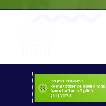
Çalışma Saatlerimiz
Resmi tatiller de dahil olmak
üzere haftanın 7 günü
çalışıyoruz.