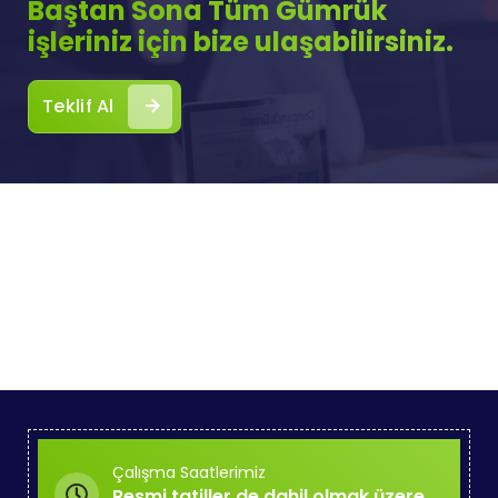
Baştan Sona Tüm Gümrük
işleriniz için bize ulaşabilirsiniz.
Teklif Al
Çalışma Saatlerimiz
Resmi tatiller de dahil olmak üzere