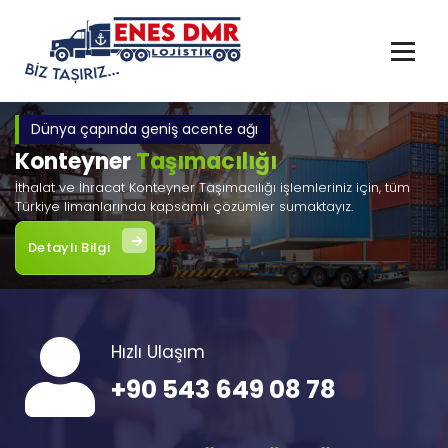
İçeriğe
geç
Dünya çapında geniş acente ağı
Konteyner
Taşımacılığı
İthalat ve İhracat Konteyner Taşımacılığı işlemleriniz için, tüm
Türkiye limanlarında kapsamlı çözümler sumaktayız.
Detaylı Bilgi
Hızlı Ulaşım
+90 543 649 08 78