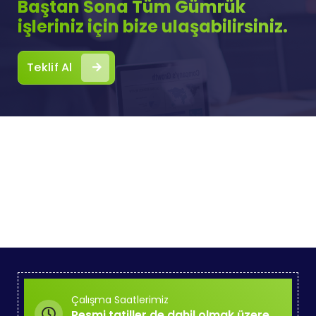
Baştan Sona Tüm Gümrük
işleriniz için bize ulaşabilirsiniz.
Teklif Al
Çalışma Saatlerimiz
Resmi tatiller de dahil olmak üzere