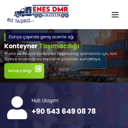
İçeriğe
geç
Dünya çapında geniş acente ağı
Konteyner
Taşımacılığı
İthalat ve İhracat Konteyner Taşımacılığı işlemleriniz için, tüm
Türkiye limanlarında kapsamlı çözümler sumaktayız.
Detaylı Bilgi
Hızlı Ulaşım
+90 543 649 08 78