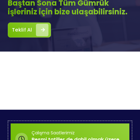
Baştan Sona Tüm Gümrük
işleriniz için bize ulaşabilirsiniz.
Teklif Al
Çalışma Saatlerimiz
Resmi tatiller de dahil olmak üzere