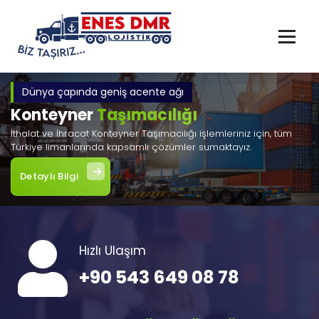
İçeriğe
geç
Dünya çapında geniş acente ağı
Konteyner
Taşımacılığı
İthalat ve İhracat Konteyner Taşımacılığı işlemleriniz için, tüm
Türkiye limanlarında kapsamlı çözümler sumaktayız.
Detaylı Bilgi
Hızlı Ulaşım
+90 543 649 08 78