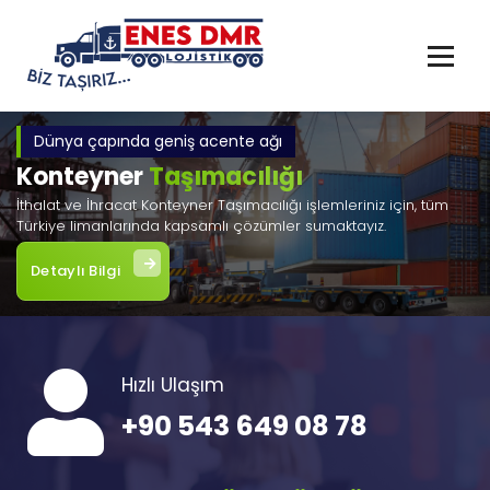
İçeriğe
geç
Dünya çapında geniş acente ağı
Konteyner
Taşımacılığı
İthalat ve İhracat Konteyner Taşımacılığı işlemleriniz için, tüm
Türkiye limanlarında kapsamlı çözümler sumaktayız.
Detaylı Bilgi
Hızlı Ulaşım
+90 543 649 08 78