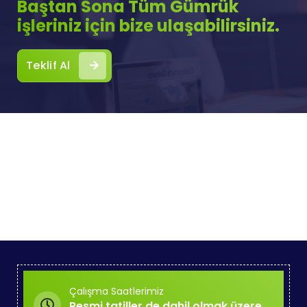
Baştan Sona Tüm Gümrük
işleriniz için bize ulaşabilirsiniz.
Teklif Al
Çalışma Saatlerimiz
Resmi tatiller de dahil olmak üzere