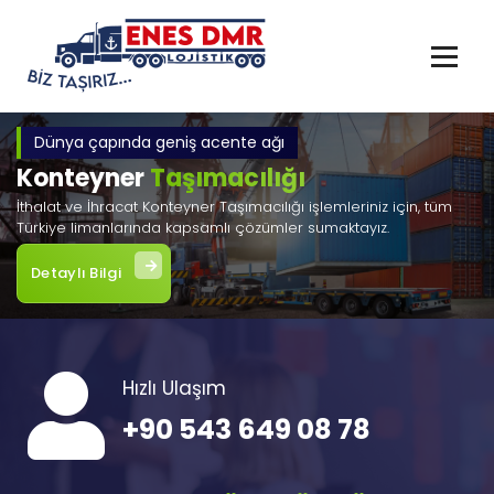
İçeriğe
geç
Dünya çapında geniş acente ağı
Konteyner
Taşımacılığı
İthalat ve İhracat Konteyner Taşımacılığı işlemleriniz için, tüm
Türkiye limanlarında kapsamlı çözümler sumaktayız.
Detaylı Bilgi
Hızlı Ulaşım
+90 543 649 08 78