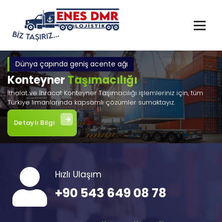
İçeriğe
geç
Dünya çapında geniş acente ağı
Konteyner
Taşımacılığı
İthalat ve İhracat Konteyner Taşımacılığı işlemleriniz için, tüm
Türkiye limanlarında kapsamlı çözümler sumaktayız.
Detaylı Bilgi
Hızlı Ulaşım
+90 543 649 08 78