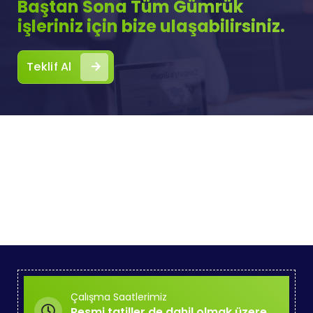
Baştan Sona Tüm Gümrük
işleriniz için bize ulaşabilirsiniz.
Teklif Al
Çalışma Saatlerimiz
Resmi tatiller de dahil olmak üzere