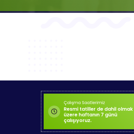
Çalışma Saatlerimiz
Resmi tatiller de dahil olmak
üzere haftanın 7 günü
çalışıyoruz.