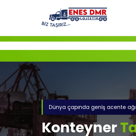
İçeriğe
geç
Dünya çapında geniş acente ağı
Konteyner
Ta