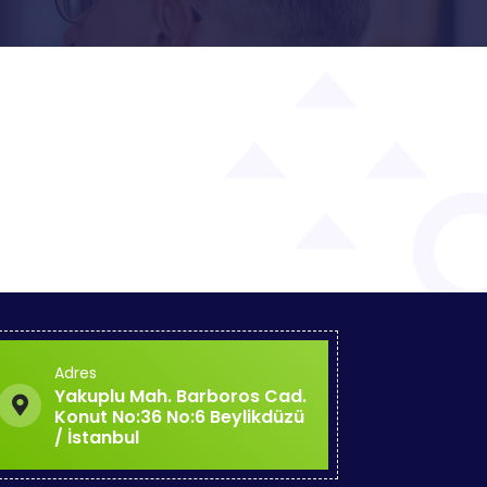
Adres
Yakuplu Mah. Barboros Cad.
Konut No:36 No:6 Beylikdüzü
/ İstanbul