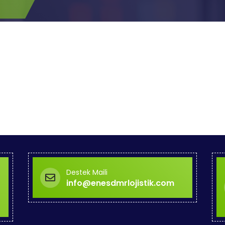
Destek Maili
info@enesdmrlojistik.com