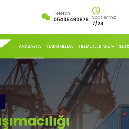
Telefon
Saatlerimiz
05436490878
7/24
ANASAYFA
HAKKIMIZDA
HİZMETLERİMİZ
İLETİ
şımacılığı