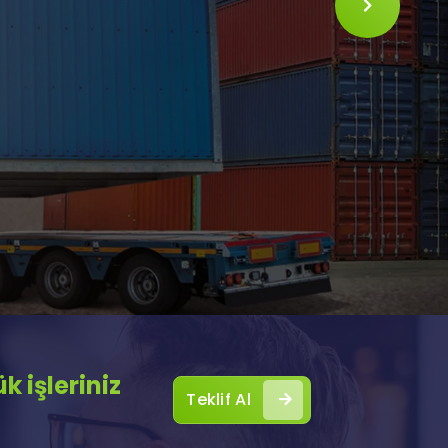
SLIDE
 işleriniz
Teklif Al