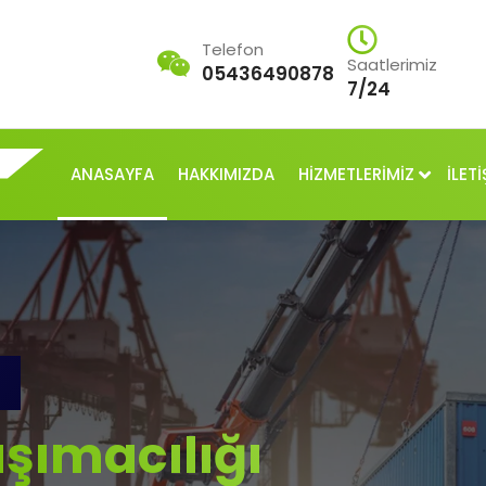
Telefon
Saatlerimiz
05436490878
7/24
ANASAYFA
HAKKIMIZDA
HİZMETLERİMİZ
İLETİ
şımacılığı