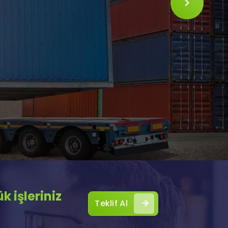
SLIDE
 işleriniz
Teklif Al