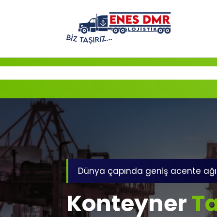
İçeriğe
geç
Dünya çapında geniş acente ağı
Konteyner
Ta