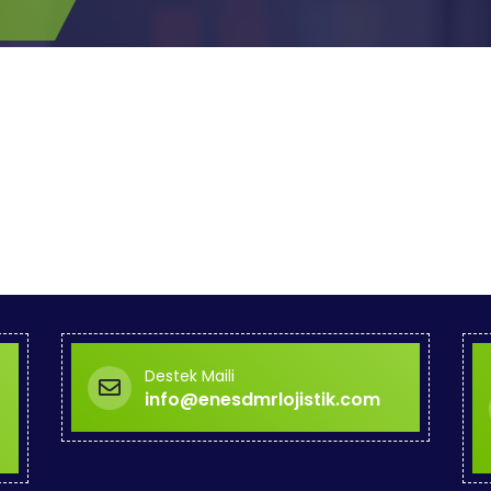
Destek Maili
info@enesdmrlojistik.com