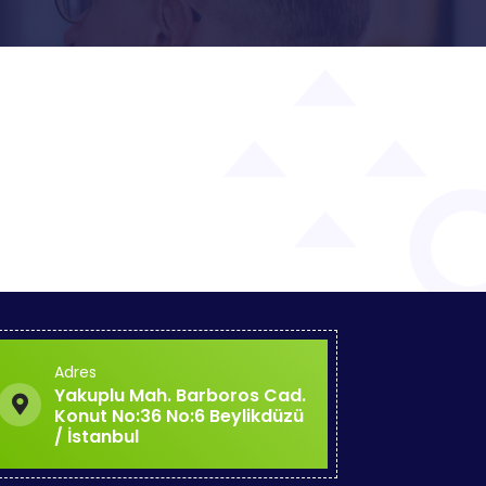
Adres
Yakuplu Mah. Barboros Cad.
Konut No:36 No:6 Beylikdüzü
/ İstanbul