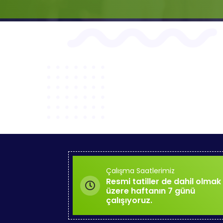
Çalışma Saatlerimiz
Resmi tatiller de dahil olmak
üzere haftanın 7 günü
çalışıyoruz.