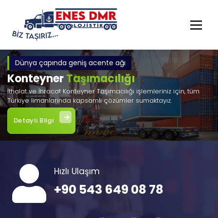
İçeriğe
geç
Dünya çapında geniş acente ağı
Konteyner
Taşımacılığı
İthalat ve İhracat Konteyner Taşımacılığı işlemleriniz için, tüm
Türkiye limanlarında kapsamlı çözümler sumaktayız.
Detaylı Bilgi
Hızlı Ulaşım
+90 543 649 08 78