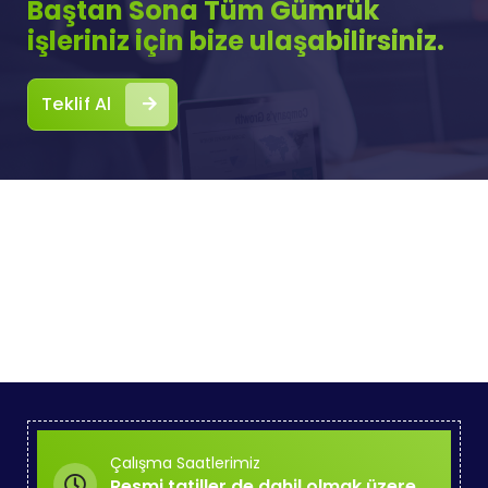
Baştan Sona Tüm Gümrük
işleriniz için bize ulaşabilirsiniz.
Teklif Al
Çalışma Saatlerimiz
Resmi tatiller de dahil olmak üzere