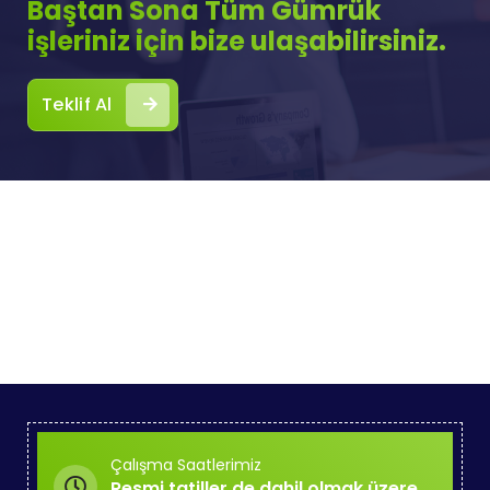
Baştan Sona Tüm Gümrük
işleriniz için bize ulaşabilirsiniz.
Teklif Al
Çalışma Saatlerimiz
Resmi tatiller de dahil olmak üzere