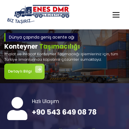
İçeriğe
geç
Dünya çapında geniş acente ağı
Konteyner
Taşımacılığı
İthalat ve İhracat Konteyner Taşımacılığı işlemleriniz için, tüm
Türkiye limanlarında kapsamlı çözümler sumaktayız.
Detaylı Bilgi
Hızlı Ulaşım
+90 543 649 08 78