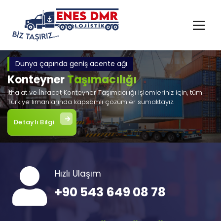
İçeriğe
geç
Dünya çapında geniş acente ağı
Konteyner
Taşımacılığı
İthalat ve İhracat Konteyner Taşımacılığı işlemleriniz için, tüm
Türkiye limanlarında kapsamlı çözümler sumaktayız.
Detaylı Bilgi
Hızlı Ulaşım
+90 543 649 08 78