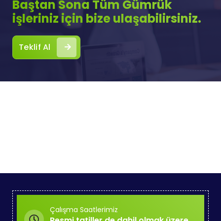
Baştan Sona Tüm Gümrük
işleriniz için bize ulaşabilirsiniz.
Teklif Al
Çalışma Saatlerimiz
Resmi tatiller de dahil olmak üzere