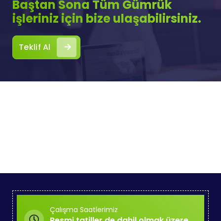
Baştan Sona Tüm Gümrük
işleriniz için bize ulaşabilirsiniz.
Teklif Al
Çalışma Saatlerimiz
Resmi tatiller de dahil olmak üzere