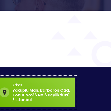
Adres
Yakuplu Mah. Barboros Cad.
Konut No:36 No:6 Beylikdüzü
/ İstanbul