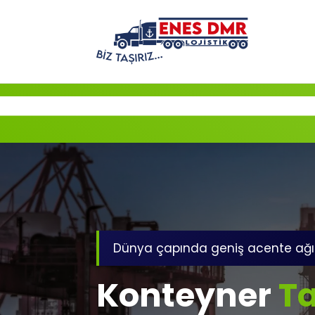
İçeriğe
geç
Dünya çapında geniş acente ağı
Konteyner
Ta