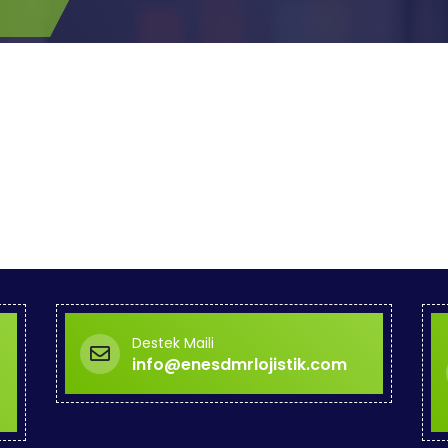
Destek Maili
info@enesdmrlojistik.com