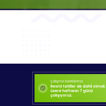
Çalışma Saatlerimiz
Resmi tatiller de dahil olmak
üzere haftanın 7 günü
çalışıyoruz.