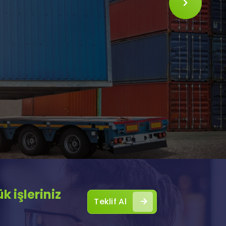
SLIDE
 işleriniz
Teklif Al