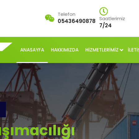
Telefon
Saatlerimiz
05436490878
7/24
ANASAYFA
HAKKIMIZDA
HİZMETLERİMİZ
İLETİ
şımacılığı