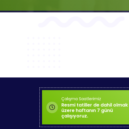
Çalışma Saatlerimiz
Resmi tatiller de dahil olmak
üzere haftanın 7 günü
çalışıyoruz.