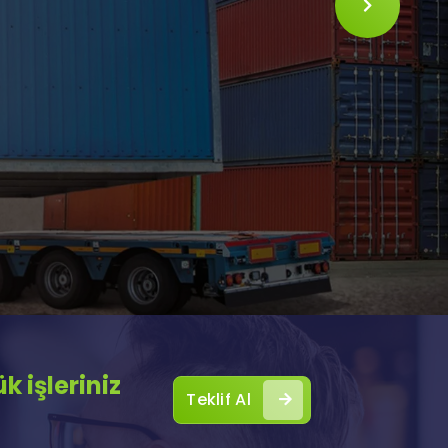
SLIDE
 işleriniz
Teklif Al