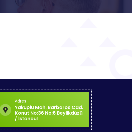
Adres
Yakuplu Mah. Barboros Cad.
Konut No:36 No:6 Beylikdüzü
/ İstanbul