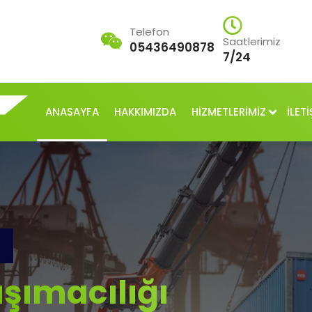
Telefon
Saatlerimiz
05436490878
7/24
ANASAYFA
HAKKIMIZDA
HİZMETLERİMİZ
İLETİ
şımacılığı