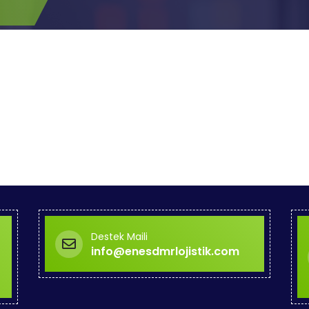
Destek Maili
info@enesdmrlojistik.com