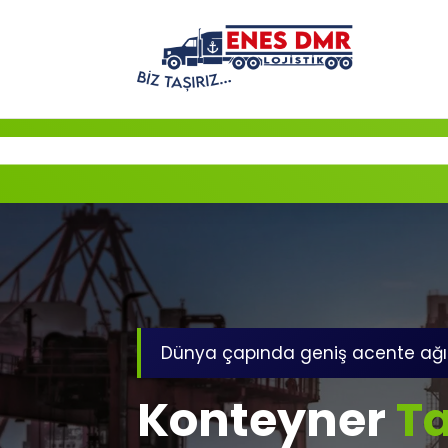
İçeriğe
geç
Dünya çapında geniş acente ağı
Konteyner
Ta