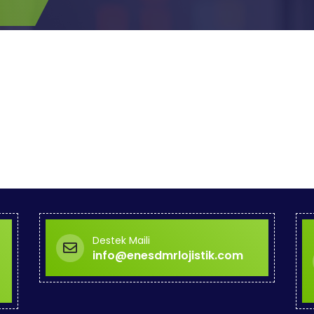
Destek Maili
info@enesdmrlojistik.com