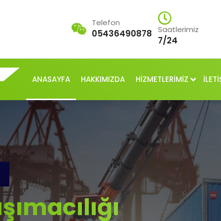
Telefon
Saatlerimiz
05436490878
7/24
ANASAYFA
HAKKIMIZDA
HİZMETLERİMİZ
İLETİ
şımacılığı