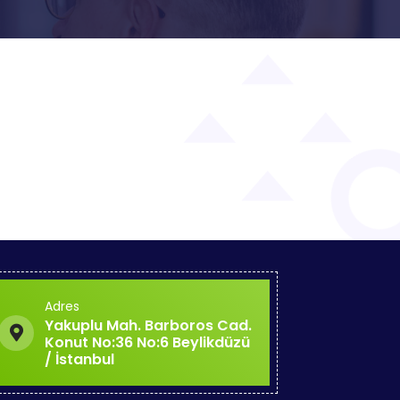
Adres
Yakuplu Mah. Barboros Cad.
Konut No:36 No:6 Beylikdüzü
/ İstanbul