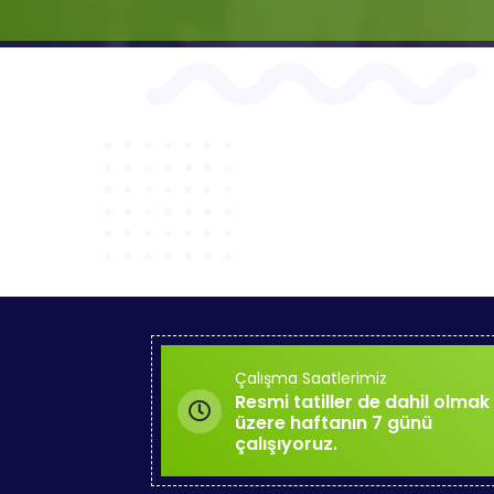
Çalışma Saatlerimiz
Resmi tatiller de dahil olmak
üzere haftanın 7 günü
çalışıyoruz.