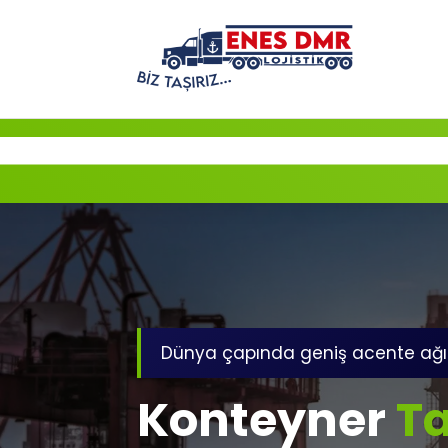
İçeriğe
geç
Dünya çapında geniş acente ağı
Konteyner
Ta