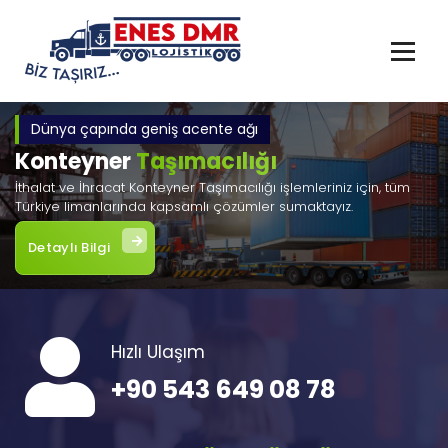
İçeriğe
geç
Dünya çapında geniş acente ağı
Konteyner
Taşımacılığı
İthalat ve İhracat Konteyner Taşımacılığı işlemleriniz için, tüm
Türkiye limanlarında kapsamlı çözümler sumaktayız.
Detaylı Bilgi
Hızlı Ulaşım
+90 543 649 08 78