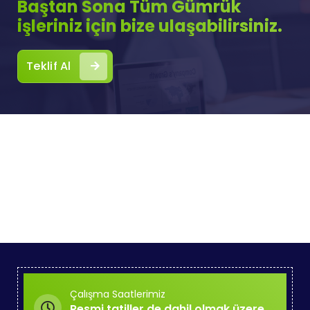
Baştan Sona Tüm Gümrük
işleriniz için bize ulaşabilirsiniz.
Teklif Al
Çalışma Saatlerimiz
Resmi tatiller de dahil olmak üzere