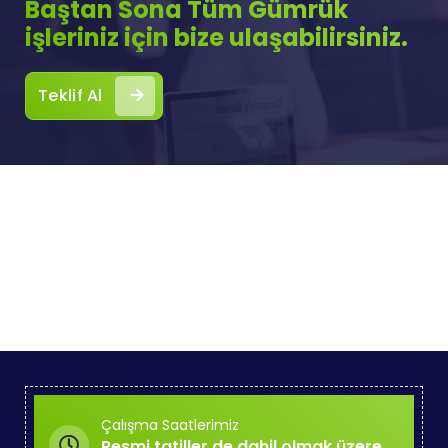
Baştan Sona Tüm Gümrük
işleriniz için bize ulaşabilirsiniz.
Teklif Al
Çalışma Saatlerimiz
Resmi tatiller de dahil olmak üzere