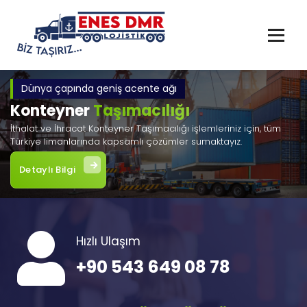
İçeriğe
geç
Dünya çapında geniş acente ağı
Konteyner
Taşımacılığı
İthalat ve İhracat Konteyner Taşımacılığı işlemleriniz için, tüm
Türkiye limanlarında kapsamlı çözümler sumaktayız.
Detaylı Bilgi
Hızlı Ulaşım
+90 543 649 08 78