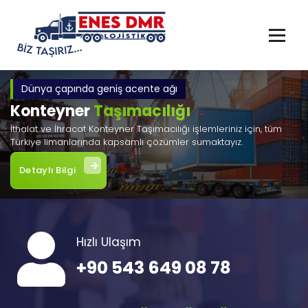
İçeriğe
geç
Dünya çapında geniş acente ağı
Konteyner
Taşımacılığı
İthalat ve İhracat Konteyner Taşımacılığı işlemleriniz için, tüm
Türkiye limanlarında kapsamlı çözümler sumaktayız.
Detaylı Bilgi
Hızlı Ulaşım
+90 543 649 08 78