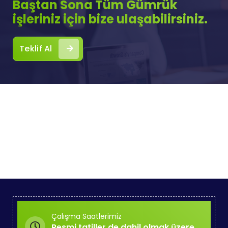
Baştan Sona Tüm Gümrük
işleriniz için bize ulaşabilirsiniz.
Teklif Al
Çalışma Saatlerimiz
Resmi tatiller de dahil olmak üzere