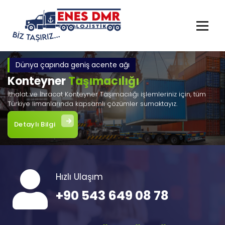
İçeriğe
geç
Dünya çapında geniş acente ağı
Konteyner
Taşımacılığı
İthalat ve İhracat Konteyner Taşımacılığı işlemleriniz için, tüm
Türkiye limanlarında kapsamlı çözümler sumaktayız.
Detaylı Bilgi
Hızlı Ulaşım
+90 543 649 08 78