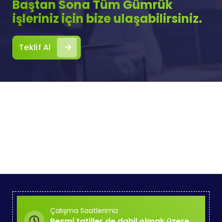
Baştan Sona Tüm Gümrük
işleriniz için bize ulaşabilirsiniz.
Teklif Al
Çalışma Saatlerimiz
Resmi tatiller de dahil olmak üzere