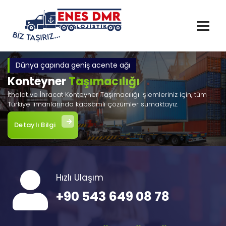
İçeriğe
geç
Dünya çapında geniş acente ağı
Konteyner
Taşımacılığı
İthalat ve İhracat Konteyner Taşımacılığı işlemleriniz için, tüm
Türkiye limanlarında kapsamlı çözümler sumaktayız.
Detaylı Bilgi
Hızlı Ulaşım
+90 543 649 08 78