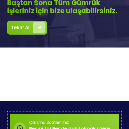
Baştan Sona Tüm Gümrük
işleriniz için bize ulaşabilirsiniz.
Teklif Al
Çalışma Saatlerimiz
Resmi tatiller de dahil olmak üzere