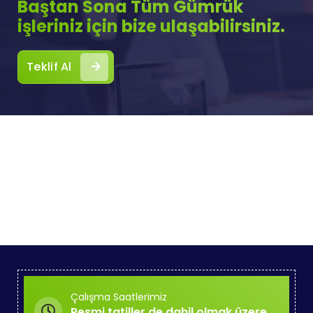
Baştan Sona Tüm Gümrük
işleriniz için bize ulaşabilirsiniz.
Teklif Al
Çalışma Saatlerimiz
Resmi tatiller de dahil olmak üzere