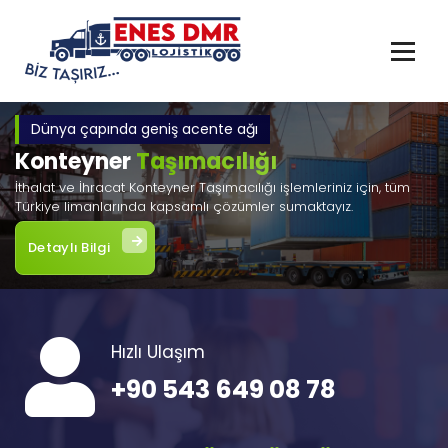
İçeriğe
geç
Dünya çapında geniş acente ağı
Konteyner
Taşımacılığı
İthalat ve İhracat Konteyner Taşımacılığı işlemleriniz için, tüm
Türkiye limanlarında kapsamlı çözümler sumaktayız.
Detaylı Bilgi
Hızlı Ulaşım
+90 543 649 08 78