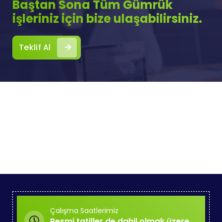
Baştan Sona Tüm Gümrük
işleriniz için bize ulaşabilirsiniz.
Teklif Al
Çalışma Saatlerimiz
Resmi tatiller de dahil olmak üzere