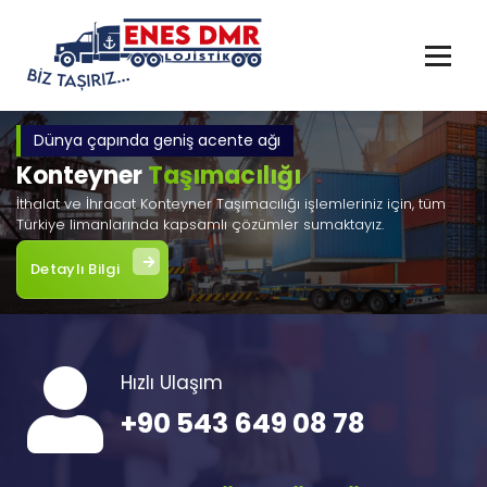
İçeriğe
geç
Dünya çapında geniş acente ağı
Konteyner
Taşımacılığı
İthalat ve İhracat Konteyner Taşımacılığı işlemleriniz için, tüm
Türkiye limanlarında kapsamlı çözümler sumaktayız.
Detaylı Bilgi
Hızlı Ulaşım
+90 543 649 08 78