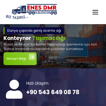
İçeriğe
geç
Dünya çapında geniş acente ağı
Konteyner
Taşımacılığı
İthalat ve İhracat Konteyner Taşımacılığı işlemleriniz için, tüm
Türkiye limanlarında kapsamlı çözümler sumaktayız.
Detaylı Bilgi
Hızlı Ulaşım
+90 543 649 08 78