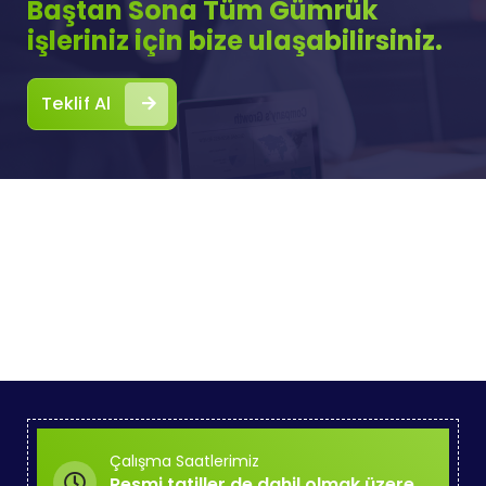
Baştan Sona Tüm Gümrük
işleriniz için bize ulaşabilirsiniz.
Teklif Al
Çalışma Saatlerimiz
Resmi tatiller de dahil olmak üzere