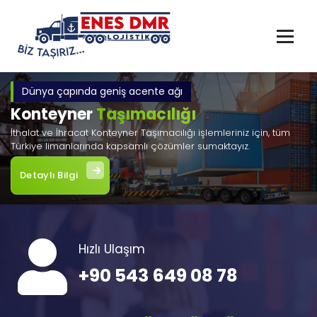
İçeriğe
geç
Dünya çapında geniş acente ağı
Konteyner
Taşımacılığı
İthalat ve İhracat Konteyner Taşımacılığı işlemleriniz için, tüm
Türkiye limanlarında kapsamlı çözümler sumaktayız.
Detaylı Bilgi
Hızlı Ulaşım
+90 543 649 08 78