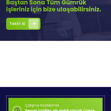
Baştan Sona Tüm Gümrük
işleriniz için bize ulaşabilirsiniz.
Teklif Al
Çalışma Saatlerimiz
Resmi tatiller de dahil olmak üzere