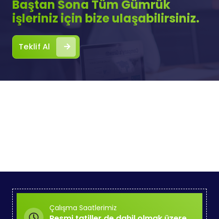
Baştan Sona Tüm Gümrük
işleriniz için bize ulaşabilirsiniz.
Teklif Al
Çalışma Saatlerimiz
Resmi tatiller de dahil olmak üzere