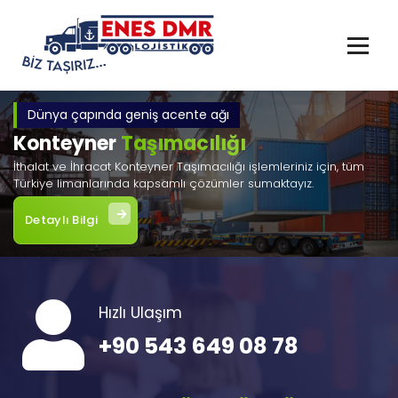
İçeriğe
geç
Dünya çapında geniş acente ağı
Konteyner
Taşımacılığı
İthalat ve İhracat Konteyner Taşımacılığı işlemleriniz için, tüm
Türkiye limanlarında kapsamlı çözümler sumaktayız.
Detaylı Bilgi
Hızlı Ulaşım
+90 543 649 08 78