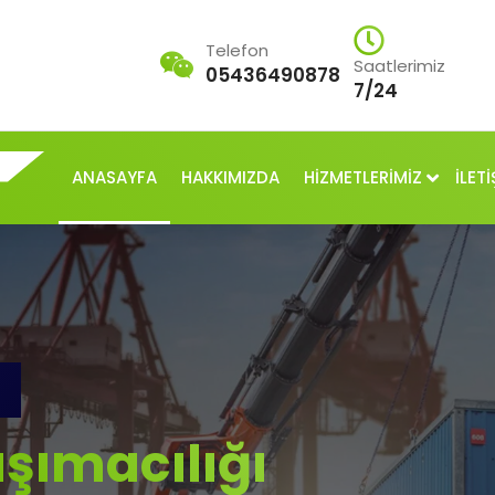
Telefon
Saatlerimiz
05436490878
7/24
ANASAYFA
HAKKIMIZDA
HİZMETLERİMİZ
İLETİ
şımacılığı