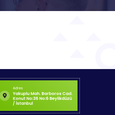
Adres
Yakuplu Mah. Barboros Cad.
Konut No:36 No:6 Beylikdüzü
/ İstanbul