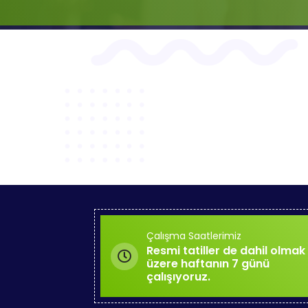
Çalışma Saatlerimiz
Resmi tatiller de dahil olmak
üzere haftanın 7 günü
çalışıyoruz.