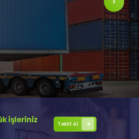
SLIDE
 işleriniz
Teklif Al