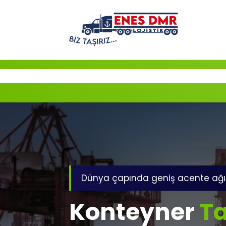
İçeriğe
geç
Dünya çapında geniş acente ağı
Konteyner
Ta