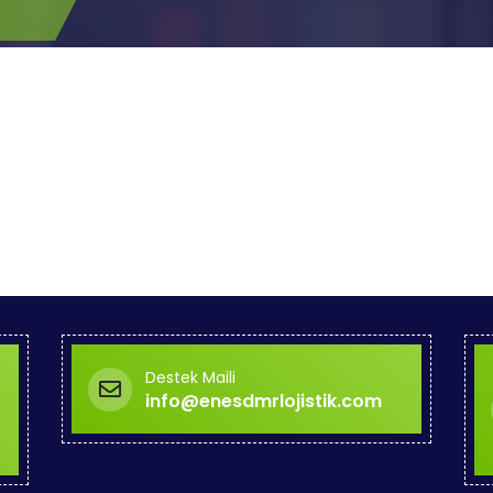
Destek Maili
info@enesdmrlojistik.com