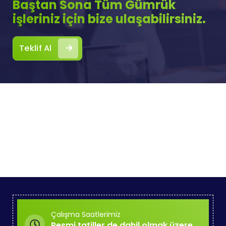
Baştan Sona Tüm Gümrük
işleriniz için bize ulaşabilirsiniz.
Teklif Al
Çalışma Saatlerimiz
Resmi tatiller de dahil olmak üzere