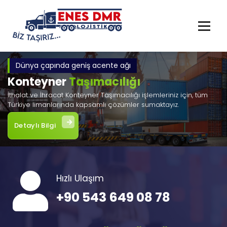
İçeriğe
geç
Dünya çapında geniş acente ağı
Konteyner
Taşımacılığı
İthalat ve İhracat Konteyner Taşımacılığı işlemleriniz için, tüm
Türkiye limanlarında kapsamlı çözümler sumaktayız.
Detaylı Bilgi
Hızlı Ulaşım
+90 543 649 08 78