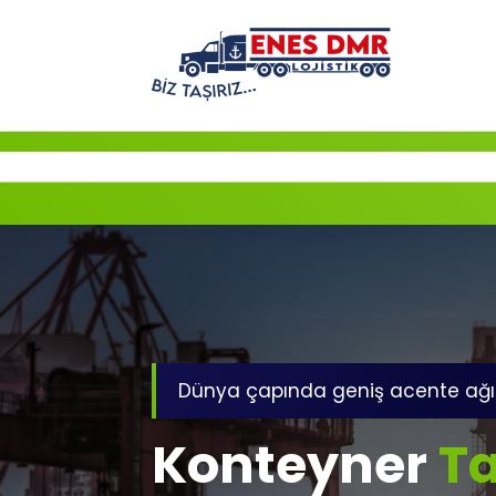
İçeriğe
geç
Dünya çapında geniş acente ağı
Konteyner
Ta