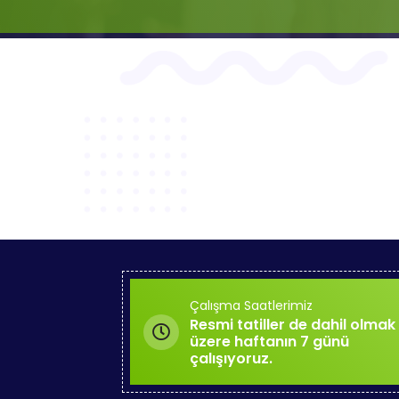
Çalışma Saatlerimiz
Resmi tatiller de dahil olmak
üzere haftanın 7 günü
çalışıyoruz.