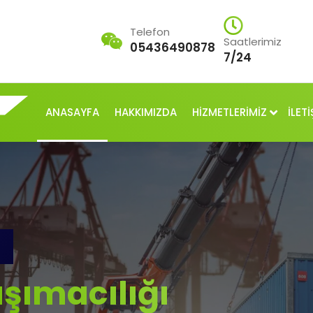
Telefon
Saatlerimiz
05436490878
7/24
ANASAYFA
HAKKIMIZDA
HİZMETLERİMİZ
İLETİ
şımacılığı