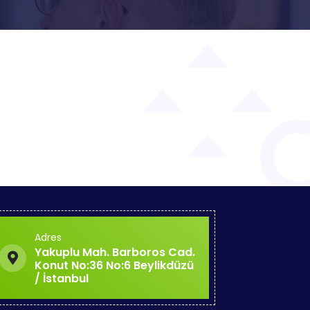
Adres
Yakuplu Mah. Barboros Cad.
Konut No:36 No:6 Beylikdüzü
/ İstanbul