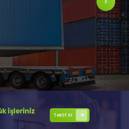
SLIDE
 işleriniz
Teklif Al