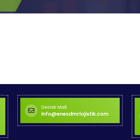
Destek Maili
info@enesdmrlojistik.com