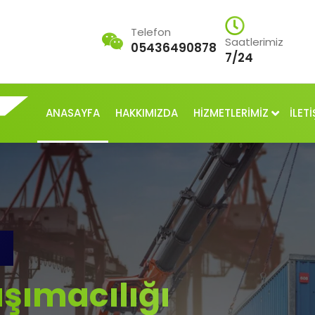
Telefon
Saatlerimiz
05436490878
7/24
ANASAYFA
HAKKIMIZDA
HİZMETLERİMİZ
İLETİ
şımacılığı