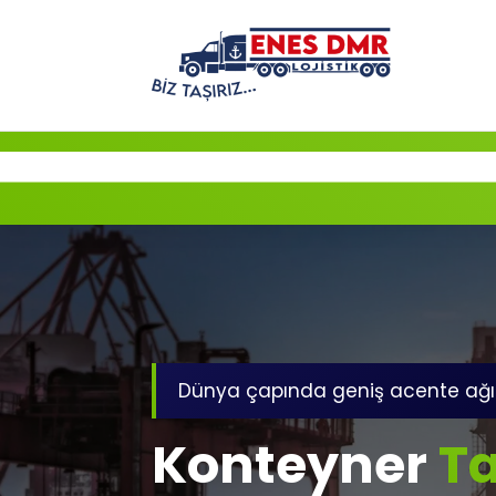
İçeriğe
geç
Dünya çapında geniş acente ağı
Konteyner
Ta