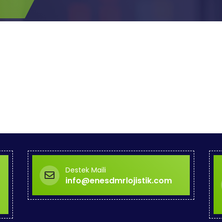
Destek Maili
info@enesdmrlojistik.com