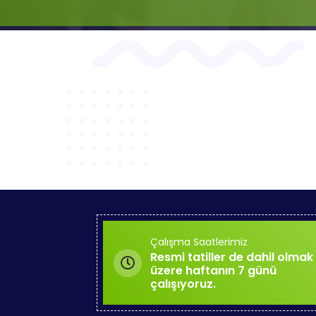
Çalışma Saatlerimiz
Resmi tatiller de dahil olmak
üzere haftanın 7 günü
çalışıyoruz.