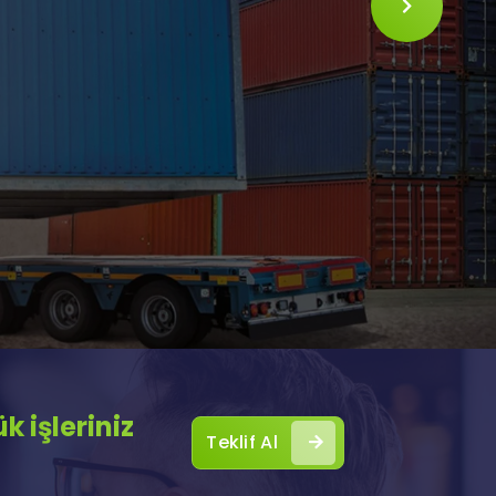
SLIDE
 işleriniz
Teklif Al