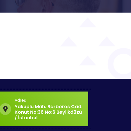
Adres
Yakuplu Mah. Barboros Cad.
Konut No:36 No:6 Beylikdüzü
/ İstanbul