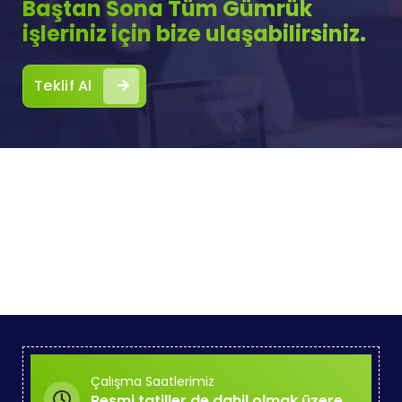
Baştan Sona Tüm Gümrük
işleriniz için bize ulaşabilirsiniz.
Teklif Al
Çalışma Saatlerimiz
Resmi tatiller de dahil olmak üzere