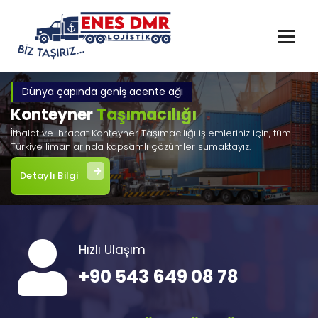
İçeriğe
geç
Dünya çapında geniş acente ağı
Konteyner
Taşımacılığı
İthalat ve İhracat Konteyner Taşımacılığı işlemleriniz için, tüm
Türkiye limanlarında kapsamlı çözümler sumaktayız.
Detaylı Bilgi
Hızlı Ulaşım
+90 543 649 08 78