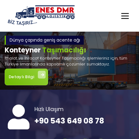
İçeriğe
geç
Dünya çapında geniş acente ağı
Konteyner
Taşımacılığı
İthalat ve İhracat Konteyner Taşımacılığı işlemleriniz için, tüm
Türkiye limanlarında kapsamlı çözümler sumaktayız.
Detaylı Bilgi
Hızlı Ulaşım
+90 543 649 08 78