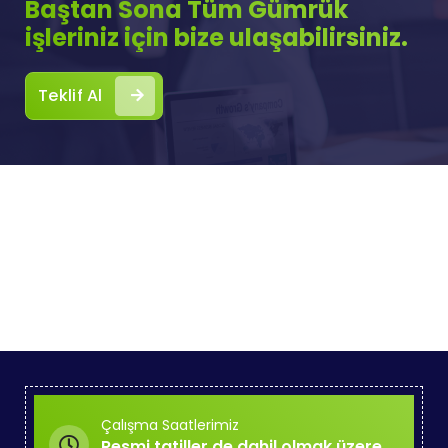
Baştan Sona Tüm Gümrük
işleriniz için bize ulaşabilirsiniz.
Teklif Al
Çalışma Saatlerimiz
Resmi tatiller de dahil olmak üzere