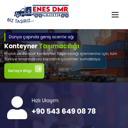
İçeriğe
geç
Dünya çapında geniş acente ağı
Konteyner
Taşımacılığı
İthalat ve İhracat Konteyner Taşımacılığı işlemleriniz için, tüm
Türkiye limanlarında kapsamlı çözümler sumaktayız.
Detaylı Bilgi
Hızlı Ulaşım
+90 543 649 08 78